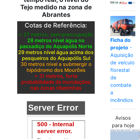
Tejo medido na zona de
Abrantes
Cotas de Referência:
< 27 metros, sem preocupação
Ficha do
28 metros nível água no
passadiço do Aquapólis Norte
projeto
-
29 metros nível água acima dos
Aquisição
pesqueiros do Aquapólis Sul
de veículo
30 metros nível a submergir o
florestal
hipódromo dos Mourões
> 31 metros, forte
de
probabilidade de inundações
combate
nas zonas ribeirinhas
a
incêndios
Avisos
para hoje