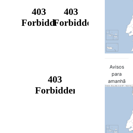
Avisos
para
amanhã