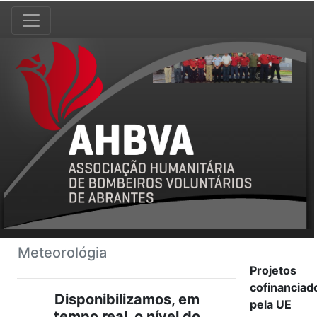
Meteorológia
Projetos
cofinanciad
Disponibilizamos, em
pela UE
tempo real, o nível do