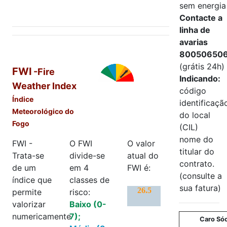
sem energia
Contacte a
linha de
avarias
80050650
(grátis 24h)
FWI
-Fire
Indicando:
Weather Index
código
Índice
identificaçã
Meteorológico do
do local
Fogo
(CIL)
nome do
FWI -
O FWI
O valor
titular do
Trata-se
divide-se
atual do
contrato.
de um
em 4
FWI é:
(consulte a
índice que
classes de
sua fatura)
permite
risco:
valorizar
Baixo (0-
numericamente
7);
Caro Só