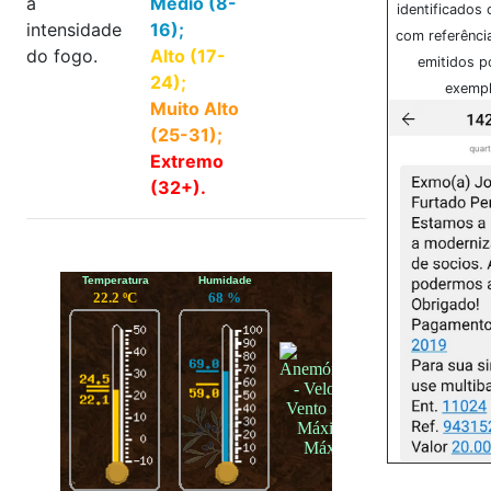
a
Médio (8-
identificados
intensidade
16);
com referênci
do fogo.
Alto (17-
emitidos p
24);
exempl
Muito Alto
(25-31);
Extremo
(32+).